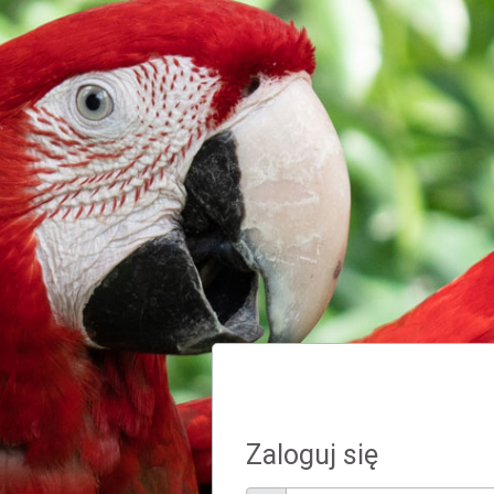
Zaloguj się